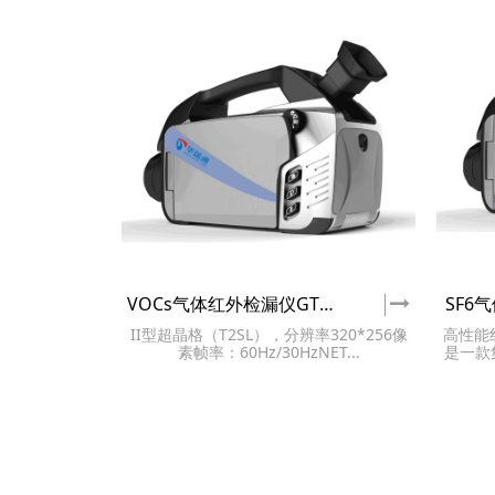
VOCs气体红外检漏仪GT350
SF6
II型超晶格（T2SL），分辨率320*256像
高性能
素帧率：60Hz/30HzNET...
是一款