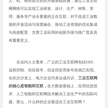
人、机、物全面互联的关键基础设施，通过工业互联
网网络可以实现工业研发、设计、生产、销售、管
理、服务等产业全要素的泛在互联，对于促进工业数
据的开放流动与深度融合、推动工业资源的优化集成
与高效配置、支撑工业应用的创新升级与推广普及具
有重要意义。
在业内人士看来，广义的工业互联网包括ERP、
远程控制、供应链等，但这些应用多年前就已实现。
在此次沙龙上，电力企业代表达成共识，
工业互联网
的核心是智能和互联，
在大数据基础上，应用信息技
术、人工智能和互联网技术解决工业生产中的实际问
题。那么，什么样的企业最适合工业互联网？