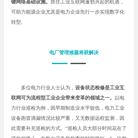
键网络基础设施。
抓住工业互联网蓬勃兴起的机遇，
可助力能源企业尤其是电力企业先行一步实现数字化
转型。
电厂管理难题将获解决
多位电力行业人士认为，
设备状态检修是工业互
联网可为流程型工业企业带来变革的领域之一。
以电
力行业巡检为例，因早期制造业水平较低，电力工业
设备跑冒滴漏情况比较严重，又无数据远程监测，因
此需要补充巡检的方式。“巡检人员大部分时间花在了