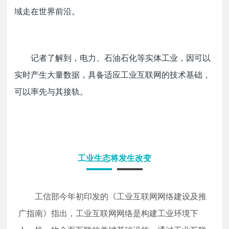
域走在世界前沿。
记者了解到，电力、石油石化等实体工业，因可以
实时产生大量数据，具备适应工业互联网的技术基础，
可以率先与其接轨。
工业生态将发生改变
工信部今年初印发的《工业互联网网络建设及推
广指南》指出，工业互联网网络是构建工业环境下